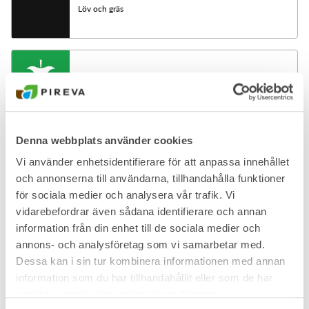
Löv och gräs
Matavfall
Denna webbplats använder cookies
Vi använder enhetsidentifierare för att anpassa innehållet
Matolja -mindre mängd
och annonserna till användarna, tillhandahålla funktioner
för sociala medier och analysera vår trafik. Vi
vidarebefordrar även sådana identifierare och annan
information från din enhet till de sociala medier och
annons- och analysföretag som vi samarbetar med.
Dessa kan i sin tur kombinera informationen med annan
Metallförpackningar
information som du har tillhandahållit eller som de har
samlat in när du har använt deras tjänster.