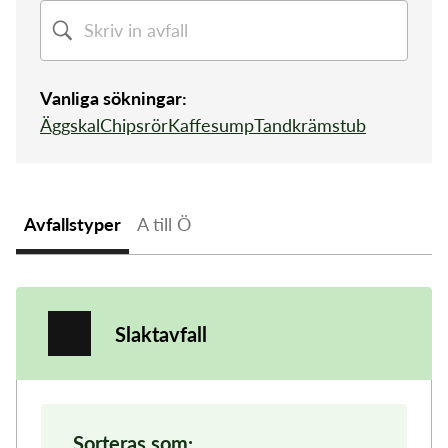
Sorteringsguide
Sophämtning
Tömningsschema
Mina sidor
Återvinningscentral
Slamtömning
Vanliga sökningar:
Kundservice
Äggskal
Chipsrör
Kaffesump
Tandkrämstub
Öppettider
Avfallstyper
A till Ö
Slaktavfall
Sorteras som: