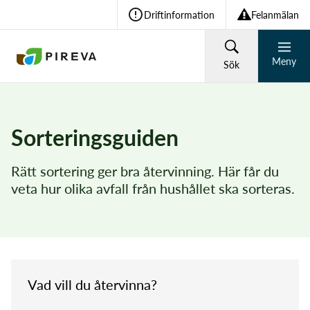
Driftinformation
Felanmälan
Meny
Sök
HUSHÅLL
FÖRETAG
Sorteringsguiden
Återvinning och avfall
Rätt sortering ger bra återvinning. Här får du
Vad söker du?
veta hur olika avfall från hushållet ska sorteras.
Vatten och avlopp
Sök
Om Pireva
Vad vill du återvinna?
Vanliga sökningar: