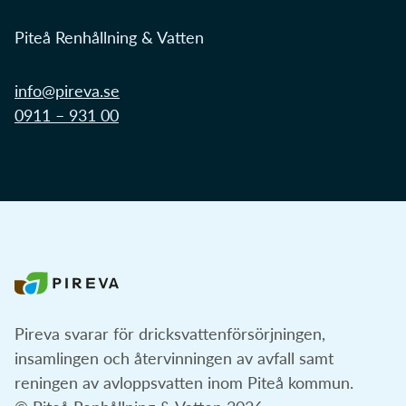
Piteå Renhållning & Vatten
info@pireva.se
0911 – 931 00
Pireva svarar för dricksvattenförsörjningen,
insamlingen och återvinningen av avfall samt
reningen av avloppsvatten inom Piteå kommun.