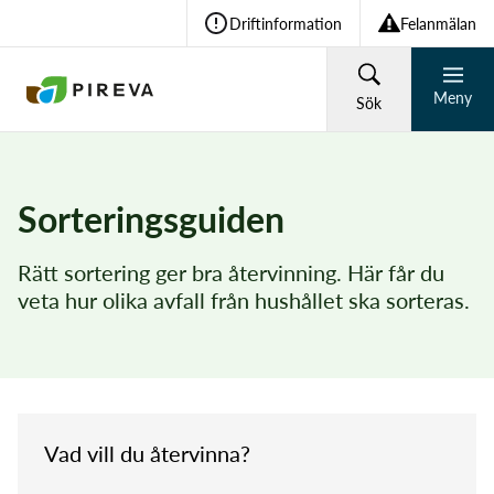
Driftinformation
Felanmälan
Meny
Sök
HUSHÅLL
FÖRETAG
Sorteringsguiden
Återvinning och avfall
Rätt sortering ger bra återvinning. Här får du
Vad söker du?
veta hur olika avfall från hushållet ska sorteras.
Vatten och avlopp
Sök
Om Pireva
Vad vill du återvinna?
Vanliga sökningar: