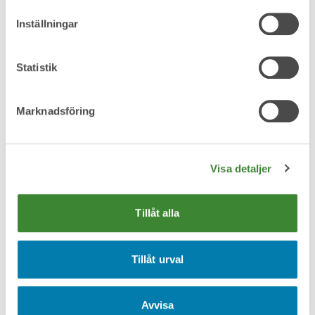
Inställningar
Omfattas av producentansvar
Statistik
Marknadsföring
Pant
Visa detaljer
Tillåt alla
Pappersförpackningar
Tillåt urval
Avvisa
Plast, ej förpackning