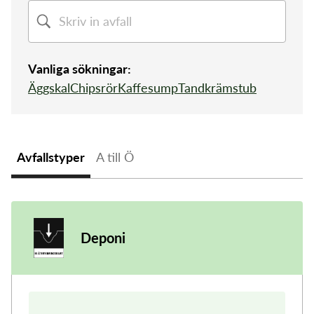
Sorteringsguide
Sophämtning
Tömningsschema
Mina sidor
Återvinningscentral
Slamtömning
Vanliga sökningar:
Kundservice
Äggskal
Chipsrör
Kaffesump
Tandkrämstub
Öppettider
Avfallstyper
A till Ö
Deponi