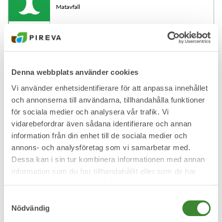
Matavfall
Matolja -mindre mängd
Denna webbplats använder cookies
Vi använder enhetsidentifierare för att anpassa innehållet
och annonserna till användarna, tillhandahålla funktioner
för sociala medier och analysera vår trafik. Vi
vidarebefordrar även sådana identifierare och annan
Metallförpackningar
information från din enhet till de sociala medier och
annons- och analysföretag som vi samarbetar med.
Dessa kan i sin tur kombinera informationen med annan
information som du har tillhandahållit eller som de har
samlat in när du har använt deras tjänster.
Metallskrot
Samtyckesval
Nödvändig