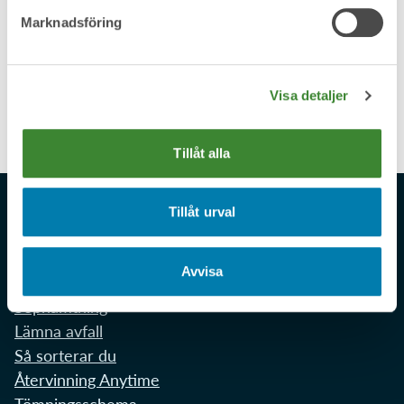
Marknadsföring
Premiär för nya soptunnor för 2 500 hushåll
Visa detaljer
Reportage: Piteå-Tidningen 2026-05-06
Tillåt alla
Tillåt urval
Återvinning och avfall
Avvisa
Sophämtning
Lämna avfall
Så sorterar du
Återvinning Anytime
Tömningsschema