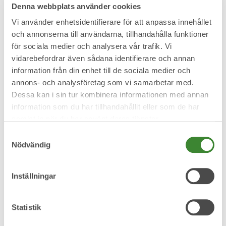
Denna webbplats använder cookies
Vi använder enhetsidentifierare för att anpassa innehållet
Josefin Lundqvist
och annonserna till användarna, tillhandahålla funktioner
för sociala medier och analysera vår trafik. Vi
Kommunikationsansvarig
vidarebefordrar även sådana identifierare och annan
information från din enhet till de sociala medier och
Telefon:
0911 93107
annons- och analysföretag som vi samarbetar med.
E-post:
josefin.lundqvist@pireva.se
Dessa kan i sin tur kombinera informationen med annan
information som du har tillhandahållit eller som de har
samlat in när du har använt deras tjänster.
Samtyckesval
Nödvändig
Pireva i Media
Inställningar
Stopp i vattenleveransen efter avbrott på
huvudvattenledning
Statistik
Reportage: Piteå-Tidningen 2025-11-04