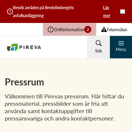
Besök avrådes på Bredviksbergets
Läs
avfallsanläggning
mer
Driftinformation
Felanmälan
2
Meny
Sök
HUSHÅLL
FÖRETAG
Pressrum
Återvinning och avfall
Välkommen till Pirevas pressrum. Här hittar du
Vad söker du?
pressmaterial, pressbilder som är fria att
använda samt kontaktuppgifter till
Vatten och avlopp
pressansvariga och andra kontaktpersoner.
Sök