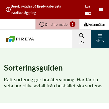
Besök avrådes på Bredviksbergets
Läs
avfallsanläggning
mer
Driftinformation
Felanmälan
1
Meny
Sök
HUSHÅLL
FÖRETAG
Sorteringsguiden
Återvinning och avfall
Rätt sortering ger bra återvinning. Här får du
Vad söker du?
veta hur olika avfall från hushållet ska sorteras.
Vatten och avlopp
Sök