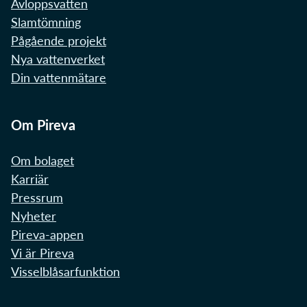
Avloppsvatten
Slamtömning
Pågående projekt
Nya vattenverket
Din vattenmätare
Om Pireva
Om bolaget
Karriär
Pressrum
Nyheter
Pireva-appen
Vi är Pireva
Visselblåsarfunktion