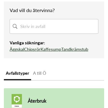
Om Pireva
Vad vill du återvinna?
Vanliga sökningar:
Sorteringsguide
Sophämtning
Tömningsschema
Mina sidor
Återvinningscentral
Slamtömning
Vanliga sökningar:
Kundservice
Äggskal
Chipsrör
Kaffesump
Tandkrämstub
Öppettider
Avfallstyper
A till Ö
Återbruk