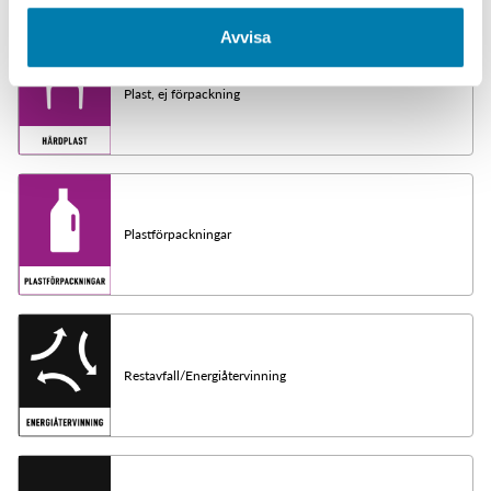
Avvisa
Plast, ej förpackning
Plastförpackningar
Restavfall/Energiåtervinning