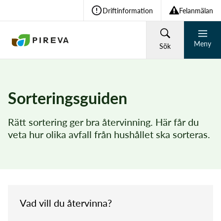
Driftinformation
Felanmälan
Meny
Sök
HUSHÅLL
FÖRETAG
Sorteringsguiden
Återvinning och avfall
Rätt sortering ger bra återvinning. Här får du
Vad söker du?
veta hur olika avfall från hushållet ska sorteras.
Vatten och avlopp
Sök
Om Pireva
Vad vill du återvinna?
Vanliga sökningar: