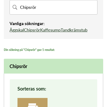
Sorteringsguide
Sophämtning
Tömningsschema
Mina sidor
Återvinningscentral
Slamtömning
Vanliga sökningar:
Kundservice
Äggskal
Chipsrör
Kaffesump
Tandkrämstub
Öppettider
Din sökning på "Chipsrör" gav 1 resultat:
Chipsrör
Sorteras som: