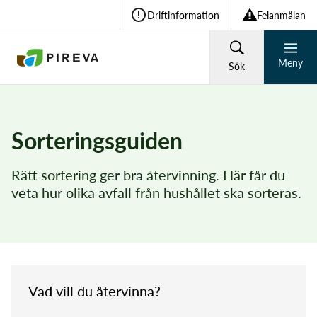
Driftinformation
Felanmälan
Meny
Sök
HUSHÅLL
FÖRETAG
Sorteringsguiden
Återvinning och avfall
Rätt sortering ger bra återvinning. Här får du
Vad söker du?
veta hur olika avfall från hushållet ska sorteras.
Vatten och avlopp
Sök
Om Pireva
Vad vill du återvinna?
Vanliga sökningar: