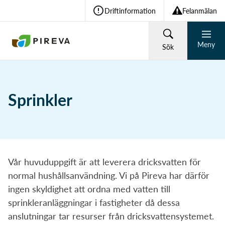
Driftinformation
Felanmälan
Meny
Sök
HUSHÅLL
FÖRETAG
Sprinkler
Återvinning och avfall
Vad söker du?
Vatten och avlopp
Vår huvuduppgift är att leverera dricksvatten för
normal hushållsanvändning. Vi på Pireva har därför
Sök
ingen skyldighet att ordna med vatten till
Om Pireva
sprinkleranläggningar i fastigheter då dessa
anslutningar tar resurser från dricksvattensystemet.
Vanliga sökningar: