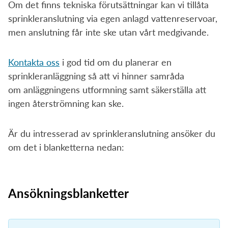
Om det finns tekniska förutsättningar kan vi tillåta
Sorteringsguide
Sophämtning
Tömningsschema
Mina sidor
sprinkleranslutning via egen anlagd vattenreservoar,
Återvinningscentral
Slamtömning
men anslutning får inte ske utan vårt medgivande.
Kundservice
Kontakta oss
i god tid om du planerar en
sprinkleranläggning så att vi hinner samråda
om anläggningens utformning samt säkerställa att
Öppettider
ingen återströmning kan ske.
Är du intresserad av sprinkleranslutning ansöker du
om det i blanketterna nedan:
Ansökningsblanketter