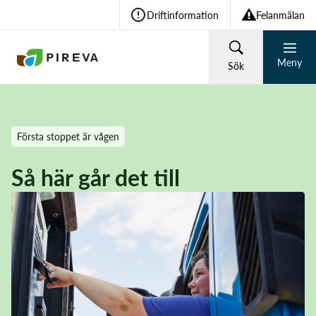
Driftinformation
Felanmälan
Meny
Sök
HUSHÅLL
FÖRETAG
Första stoppet är vågen
Återvinning och avfall
Så här går det till
Vad söker du?
Vatten och avlopp
Sök
Om Pireva
Vanliga sökningar: