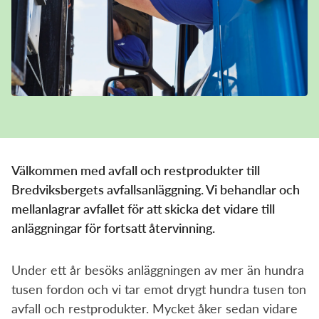
Sorteringsguide
Sophämtning
Tömningsschema
Mina sidor
Återvinningscentral
Slamtömning
Kundservice
Öppettider
Välkommen med avfall och restprodukter till
Bredviksbergets avfallsanläggning. Vi behandlar och
mellanlagrar avfallet för att skicka det vidare till
anläggningar för fortsatt återvinning.
Under ett år besöks anläggningen av mer än hundra
tusen fordon och vi tar emot drygt hundra tusen ton
avfall och restprodukter. Mycket åker sedan vidare