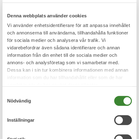
I vanliga fall räcker det med att kunden fyllt i en
Denna webbplats använder cookies
blankett som beskriver avfallet och sedan gäller
Vi använder enhetsidentifierare för att anpassa innehållet
karaktäriseringen löpande för den kunden och det
och annonserna till användarna, tillhandahålla funktioner
avfallet.
för sociala medier och analysera vår trafik. Vi
vidarebefordrar även sådana identifierare och annan
I vissa specialfall kan det krävas upprepade
information från din enhet till de sociala medier och
deklarationer eller kemiska analyser.
annons- och analysföretag som vi samarbetar med.
Dessa kan i sin tur kombinera informationen med annan
information som du har tillhandahållit eller som de har
Observera att kravet på karaktärisering bara gäller
samlat in när du har använt deras tjänster.
avfall som ska läggas på deponin. Övriga typer –
Samtyckesval
som till exempel trä och brännbart – behöver inte
Nödvändig
en skriftlig deklaration.
Inställningar
Blankett för karaktärisering av avfall som ska