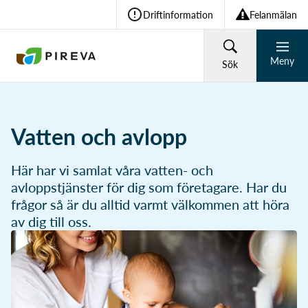
Driftinformation
Felanmälan
Meny
Sök
HUSHÅLL
FÖRETAG
Vatten och avlopp
Återvinning och avfall
Här har vi samlat våra vatten- och
Vad söker du?
avloppstjänster för dig som företagare. Har du
frågor så är du alltid varmt välkommen att höra
Vatten och avlopp
av dig till oss.
Sök
Om Pireva
Vanliga sökningar: