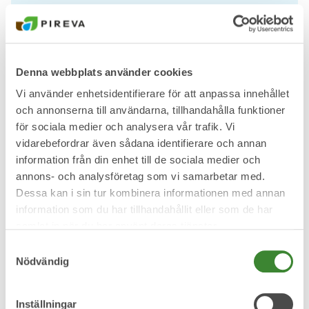
Anslutning till kommunalt VA –
Nybyggnation
Denna webbplats använder cookies
Vi använder enhetsidentifierare för att anpassa innehållet
och annonserna till användarna, tillhandahålla funktioner
Anslutning till kommunalt VA –
för sociala medier och analysera vår trafik. Vi
Tillbyggnad/ändring av verksamhet
vidarebefordrar även sådana identifierare och annan
information från din enhet till de sociala medier och
annons- och analysföretag som vi samarbetar med.
Anmälan/Begäran om kontroll av
Dessa kan i sin tur kombinera informationen med annan
vattenmätarens funktion
information som du har tillhandahållit eller som de har
samlat in när du har använt deras tjänster.
Samtyckesval
Nödvändig
Kundservice och e-tjänster
Inställningar