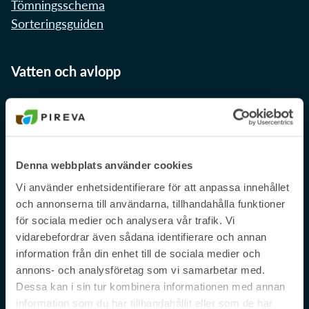
Tömningsschema
Om Pireva
Sorteringsguiden
Vanliga sökningar:
Sorteringsguide
Sophämtning
Tömningsschema
Vatten och avlopp
Mina sidor
Återvinningscentral
Slamtömning
Avgifter för vatten och avlopp
Kundservice
Installation och anslutning
Dricksvatten
Avloppsvatten
Denna webbplats använder cookies
Öppettider
Slamtömning
Vi använder enhetsidentifierare för att anpassa innehållet
Pågående projekt
och annonserna till användarna, tillhandahålla funktioner
Nya vattenverket
för sociala medier och analysera vår trafik. Vi
Din vattenmätare
vidarebefordrar även sådana identifierare och annan
information från din enhet till de sociala medier och
annons- och analysföretag som vi samarbetar med.
Om Pireva
Dessa kan i sin tur kombinera informationen med annan
information som du har tillhandahållit eller som de har