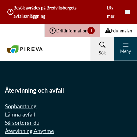
Besök avrådes på Bredviksbergets
Läs
avfallsanläggning
mer
Driftinformation
Felanmälan
1
Meny
Sök
HUSHÅLL
FÖRETAG
Återvinning och avfall
Återvinning och avfall
Vad söker du?
Sophämtning
Lämna avfall
Vatten och avlopp
Så sorterar du
Återvinning Anytime
Sök