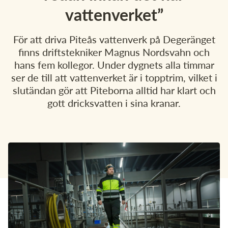
Om Pireva
vattenverket”
Vanliga sökningar:
För att driva Piteås vattenverk på Degeränget
Sorteringsguide
Sophämtning
Tömningsschema
finns driftstekniker Magnus Nordsvahn och
Mina sidor
hans fem kollegor. Under dygnets alla timmar
Återvinningscentral
Slamtömning
ser de till att vattenverket är i topptrim, vilket i
slutändan gör att Piteborna alltid har klart och
Kundservice
gott dricksvatten i sina kranar.
Öppettider