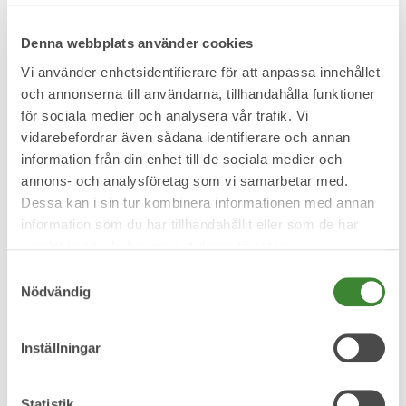
när vi jobbar med problemlösning och att ständig
förbättring.
Denna webbplats använder cookies
Vi använder enhetsidentifierare för att anpassa innehållet
När Magnus började på Pireva fick han ta del av ett
och annonserna till användarna, tillhandahålla funktioner
upplärningsprogram som innebär att han gick gå
för sociala medier och analysera vår trafik. Vi
bredvid en mentor i sex månader.
vidarebefordrar även sådana identifierare och annan
– Jag gick parallellt med min mentor under den
information från din enhet till de sociala medier och
tiden och fick samtidigt gå flertalet utbildningar.
annons- och analysföretag som vi samarbetar med.
Dessa kan i sin tur kombinera informationen med annan
Ungefär sex månader senare var jag redo att flyga
information som du har tillhandahållit eller som de har
ut ur boet och ta plats i beredskapsgruppen. Pireva
samlat in när du har använt deras tjänster.
har ett genomtänkt och tydligt och program för
Samtyckesval
upplärning vilket gav mig den bästa tänkbara
Nödvändig
introduktionen till jobbet, avslutar Magnus.
Inställningar
Statistik