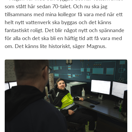
som stått här sedan 70-talet. Och nu ska jag
tillsammans med mina kollegor få vara med när ett
helt nytt vattenverk ska byggas och det känns
fantastiskt roligt. Det blir något nytt och spännande
för alla och det ska bli en häftig tid att få vara med
om. Det känns lite historiskt, säger Magnus.