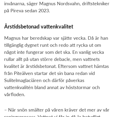
invånarna, säger Magnus Nordsvahn, driftstekniker
på Pireva sedan 2023.
Årstidsbetonad vattenkvalitet
Magnus har beredskap var sjätte vecka. Då är han
tillgänglig dygnet runt och redo att rycka ut om
något inte fungerar som det ska. En vanlig vecka
rullar allt på utan större debacle, men vattnets
kvalitet är årstidsbetonat. Eftersom vattnet hämtas
från Piteälven startar det sin bana redan vid
Sulitelmaglaciären och därför påverkas
vattenkvalitén bland annat av höststormar och
vårfloden.
– När snön smälter på våren kräver det mer av vår
reningsprocess. Vattnet vi får in då är betydligt