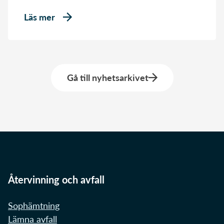
Läs mer
Gå till nyhetsarkivet
Återvinning och avfall
Sophämtning
Lämna avfall