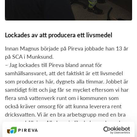
Lockades av att producera ett livsmedel
Innan Magnus började på Pireva jobbade han 13 år
på SCA i Munksund.
– Jag lockades till Pireva bland annat för
samhällsansvaret, att det faktiskt är ett livsmedel
som produceras här, dygnets alla timmar. Jobbet är
samtidigt fritt och jag får se mycket eftersom vi har
flera små vattenverk runt om i kommunen som
också kräver omsorg för att kunna leverera rent
dricksvatten. Vi är en bra arbetsgrupp med en bra
sammanhållning. Alla har vi olika bakgrunder och
erfarenheter och bildar tillsammans ett bra team