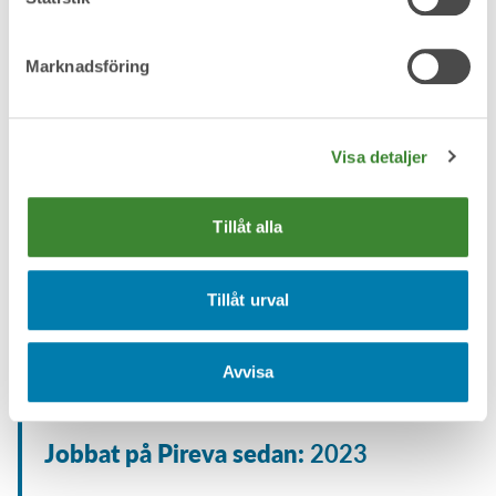
Marknadsföring
Visa detaljer
Tillåt alla
Tillåt urval
Namn:
Magnus Nordsvahn
Avvisa
Gör:
Driftstekniker på vattenverket
Jobbat på Pireva sedan:
2023