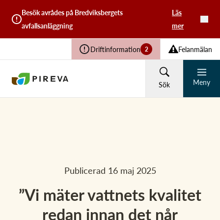
Besök avrådes på Bredviksbergets
Läs
avfallsanläggning
mer
Driftinformation
Felanmälan
2
Meny
Sök
HUSHÅLL
FÖRETAG
Återvinning och avfall
Vad söker du?
Publicerad 16 maj 2025
Vatten och avlopp
”Vi mäter vattnets kvalitet
redan innan det når
Sök