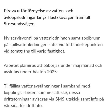
Om Pireva
Pireva utför förnyelse av vatten- och
Vanliga sökningar:
avloppsledningar längs Hästskovägen fram till
Storsundsvägen.
Sorteringsguide
Sophämtning
Tömningsschema
Mina sidor
Återvinningscentral
Slamtömning
Ny servisventil på vattenledningen samt spolbrunn
Kundservice
på spillvattenledningen sätts vid förbindelsepunkten
vid tomtgräns till varje fastighet.
Öppettider
Arbetet planeras att påbörjas under maj månad och
avslutas under hösten 2025.
Tillfälliga vattenavstängningar i samband med
kopplingsarbeten kommer att ske, dessa
driftstörningar aviseras via SMS-utskick samt info på
vår sida för driftinfo.