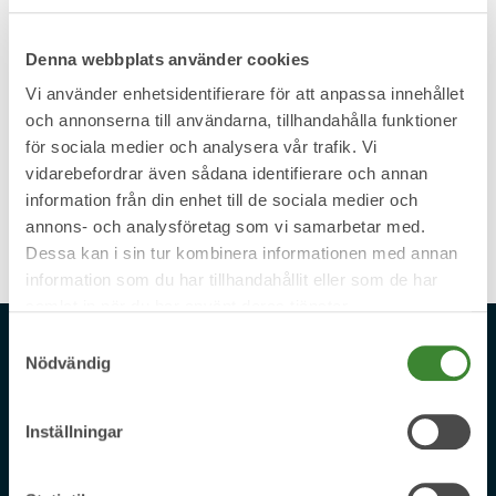
driftinfo.
Denna webbplats använder cookies
Anmäl SMS-uppdateringar om din
Vi använder enhetsidentifierare för att anpassa innehållet
och annonserna till användarna, tillhandahålla funktioner
vattenleverans
för sociala medier och analysera vår trafik. Vi
Under arbetets gång kan det förekomma tillfälliga
vidarebefordrar även sådana identifierare och annan
störningar, som exempelvis avstängt vatten eller spolning
av ledningar.
information från din enhet till de sociala medier och
annons- och analysföretag som vi samarbetar med.
Dessa kan i sin tur kombinera informationen med annan
information som du har tillhandahållit eller som de har
samlat in när du har använt deras tjänster.
Samtyckesval
Nödvändig
Återvinning och avfall
Inställningar
Sophämtning