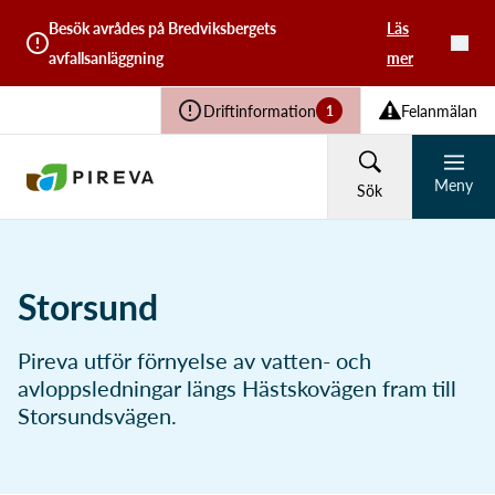
Besök avrådes på Bredviksbergets
Läs
avfallsanläggning
mer
Driftinformation
Felanmälan
1
Meny
Sök
HUSHÅLL
FÖRETAG
Storsund
Återvinning och avfall
Pireva utför förnyelse av vatten- och
Vad söker du?
avloppsledningar längs Hästskovägen fram till
Storsundsvägen.
Vatten och avlopp
Sök