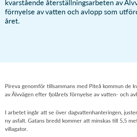
kvarstående återställningsarbeten av Älv
Mina sidor
förnyelse av vatten och avlopp som utför
Sorterings
Övriga länkar
året.
Övriga länkar
Övriga länkar
Kundservice
Viktiga datum
Bli Anytime-kund
E-tjänster vatten och avlopp
Öppettider
Pireva genomför tillsammans med Piteå kommun de kv
av Älvvägen efter fjolårets förnyelse av vatten- och av
I arbetet ingår att se över dagvattenhanteringen, just
ny asfalt. Gatans bredd kommer att minskas till 5,5 met
villagator.