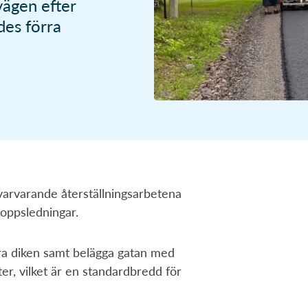
vägen efter
Vanliga sökningar:
des förra
guide
Sophämtning
Tömningsschema
Återvinningscentral
S
Kundservice och e-tjänster
E-tjänster återvinning och avfall
Vanliga frågor och svar
arvarande återställningsarbetena
loppsledningar.
era diken samt belägga gatan med
er, vilket är en standardbredd för