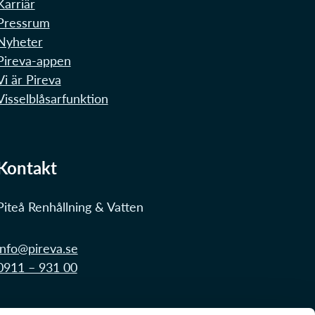
Karriär
Pressrum
Nyheter
Pireva-appen
Vi är Pireva
Visselblåsarfunktion
Kontakt
Piteå Renhållning & Vatten
info@pireva.se
0911 – 931 00