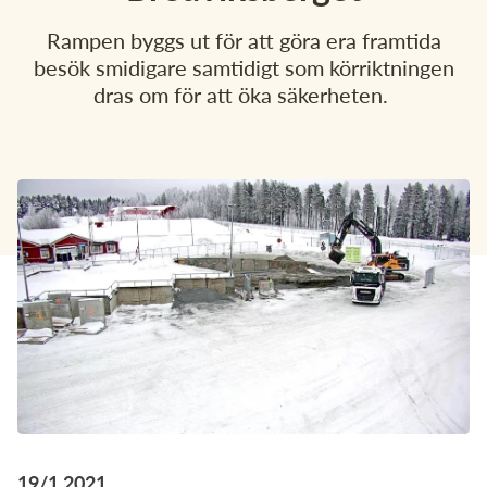
Om Pireva
Rampen byggs ut för att göra era framtida
besök smidigare samtidigt som körriktningen
Vanliga sökningar:
dras om för att öka säkerheten.
Sorteringsguide
Sophämtning
Tömningsschema
Mina sidor
Återvinningscentral
Slamtömning
Kundservice
Öppettider
19/1 2021