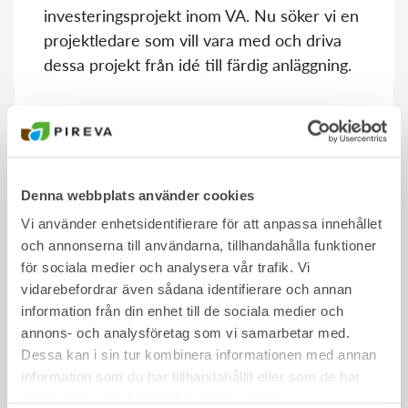
investeringsprojekt inom VA. Nu söker vi en
projektledare som vill vara med och driva
dessa projekt från idé till färdig anläggning.
Hos oss får du arbeta med samhällsviktig
infrastruktur som gör verklig skillnad för
invånarna i Piteå – varje dag.
Denna webbplats använder cookies
Vi använder enhetsidentifierare för att anpassa innehållet
Läs mer
och annonserna till användarna, tillhandahålla funktioner
för sociala medier och analysera vår trafik. Vi
vidarebefordrar även sådana identifierare och annan
information från din enhet till de sociala medier och
annons- och analysföretag som vi samarbetar med.
Dessa kan i sin tur kombinera informationen med annan
information som du har tillhandahållit eller som de har
samlat in när du har använt deras tjänster.