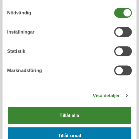
Samtyckesval
Nödvändig
Inställningar
Statistik
Publicerad 26 Maj 2026
Marknadsföring
Montessori årskurs 5 på Christinaskolan
vinner Återvinnaren 2026
Visa detaljer
Pratande återvinningskärl, tydliga budskap
och massor av färg. Det vinnande bidraget i
Pirevas tävling Återvinnaren 2026 handlar
Tillåt alla
om att återanvända, återbruka och
återvinna – och kommer nu att pryda en av
Tillåt urval