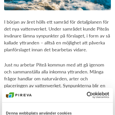
I början av året hölls ett samråd för detaljplanen för
det nya vattenverket. Under samrådet kunde Piteås
invånare lämna synpunkter på förslaget, i form av så
kallade yttranden – alltså en möjlighet att påverka
planförslaget innan det bearbetas vidare.
Just nu arbetar Piteå kommun med att gå igenom
och sammanställa alla inkomna yttranden. Många
frågor handlar om naturvärden, arter och
placeringen av vattenverket. Synpunkterna blir en
viktig del av underlaget när kommunen arbetar
vidare med detaljplanen inför granskning och så
småningom antagande.
Denna webbplats använder cookies