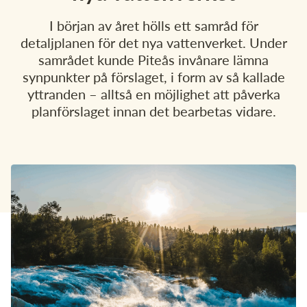
Om Pireva
I början av året hölls ett samråd för
detaljplanen för det nya vattenverket. Under
Vanliga sökningar:
samrådet kunde Piteås invånare lämna
Sorteringsguide
Sophämtning
Tömningsschema
Mina sidor
synpunkter på förslaget, i form av så kallade
Återvinningscentral
Slamtömning
yttranden – alltså en möjlighet att påverka
planförslaget innan det bearbetas vidare.
Kundservice
Öppettider