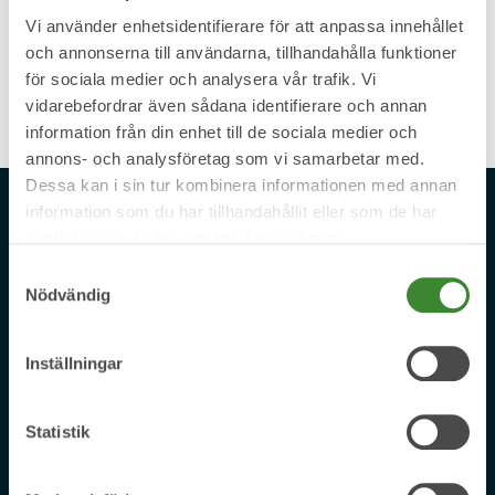
Läs mer om projektet, varför Piteå behöver ett nytt
Vi använder enhetsidentifierare för att anpassa innehållet
och annonserna till användarna, tillhandahålla funktioner
vattenverk och hur processen ser ut på:
Nya
för sociala medier och analysera vår trafik. Vi
vattenverket
vidarebefordrar även sådana identifierare och annan
information från din enhet till de sociala medier och
annons- och analysföretag som vi samarbetar med.
Dessa kan i sin tur kombinera informationen med annan
information som du har tillhandahållit eller som de har
samlat in när du har använt deras tjänster.
Återvinning och avfall
Samtyckesval
Nödvändig
Sophämtning
Lämna avfall
Inställningar
Så sorterar du
Återvinning Anytime
Statistik
Tömningsschema
Sorteringsguiden