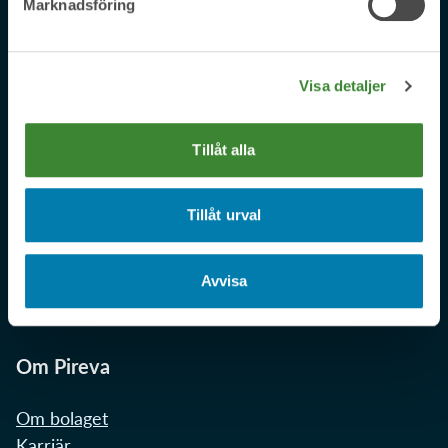
Marknadsföring
Vatten och avlopp
Visa detaljer
Avgifter för vatten och avlopp
Installation och anslutning
Tillåt alla
Dricksvatten
Avloppsvatten
Slamtömning
Tillåt urval
Pågående projekt
Nya vattenverket
Avvisa
Din vattenmätare
Om Pireva
Om bolaget
Karriär