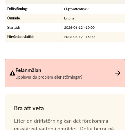
Om Pireva
Driftstörning:
Lågt vattentryck
Vanliga sökningar:
Område:
Lillpite
Starttid:
2026-06-12 - 10:00
Sorteringsguide
Sophämtning
Tömningsschema
Mina sidor
Återvinningscentral
Slamtömning
Förväntad sluttid:
2026-06-12 - 16:00
Kundservice
Felanmälan
Öppettider
Upplever du problem eller störningar?
Bra att veta
Efter en driftstörning kan det förekomma
missfärgat vatten i området. Detta beror på