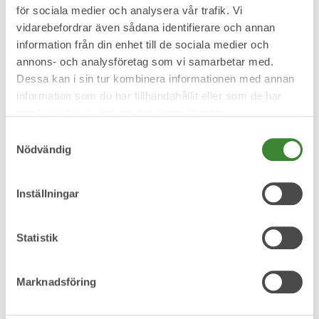
för sociala medier och analysera vår trafik. Vi
Bläckpatron till skrivare - med innehåll
vidarebefordrar även sådana identifierare och annan
information från din enhet till de sociala medier och
Bläckpenna
annons- och analysföretag som vi samarbetar med.
Dessa kan i sin tur kombinera informationen med annan
information som du har tillhandahållit eller som de har
Blöjor
samlat in när du har använt deras tjänster.
Samtyckesval
Bok - inbunden
Nödvändig
Bok - inbunden, hård pärm
Inställningar
Bok - pocket
Statistik
Bok - utan pärm
Marknadsföring