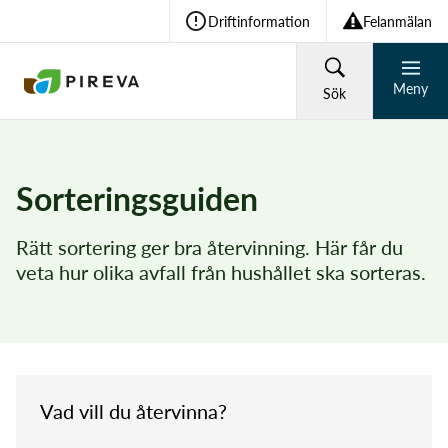
Driftinformation
Felanmälan
Meny
Sök
HUSHÅLL
FÖRETAG
Sorteringsguiden
Återvinning och avfall
Rätt sortering ger bra återvinning. Här får du
Vad söker du?
veta hur olika avfall från hushållet ska sorteras.
Vatten och avlopp
Sök
Om Pireva
Vad vill du återvinna?
Vanliga sökningar: