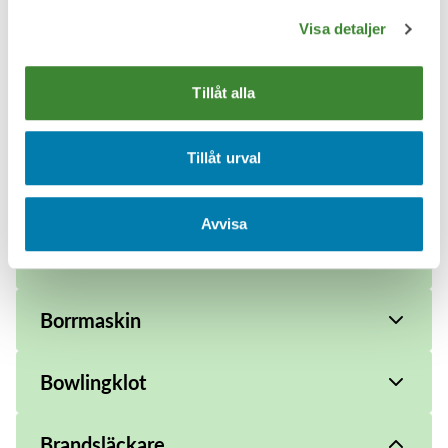
Bokhylla
Visa detaljer
Boll
Tillåt alla
Bomull
Tillåt urval
Bord
Avvisa
Bord -helt
Borrmaskin
Bowlingklot
Brandsläckare