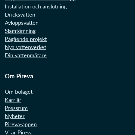
Installation och anslutning
Dricksvatten
Avloppsvatten
Slamtömning
Pågående projekt
Nya vattenverket
Din vattenmätare
Om Pireva
Om bolaget
Karriär
Pressrum
Nyheter
Pireva-appen
Vi är Pireva