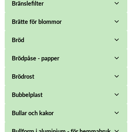
Bränslefilter
Brätte för blommor
Bröd
Brödpåse - papper
Brödrost
Bubbelplast
Bullar och kakor
Bullform i aluminium - för hemmabruk