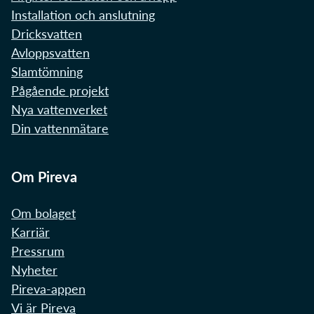
Installation och anslutning
Dricksvatten
Avloppsvatten
Slamtömning
Pågående projekt
Nya vattenverket
Din vattenmätare
Om Pireva
Om bolaget
Karriär
Pressrum
Nyheter
Pireva-appen
Vi är Pireva