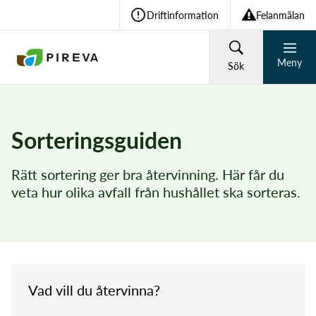
Driftinformation
Felanmälan
Meny
Sök
HUSHÅLL
FÖRETAG
Sorteringsguiden
Återvinning och avfall
Rätt sortering ger bra återvinning. Här får du
Vad söker du?
veta hur olika avfall från hushållet ska sorteras.
Vatten och avlopp
Sök
Om Pireva
Vad vill du återvinna?
Vanliga sökningar: