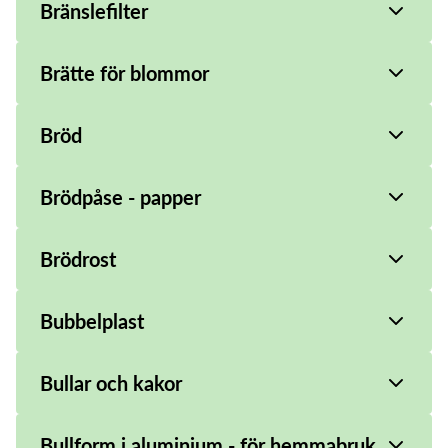
Bränslefilter
Brätte för blommor
Bröd
Brödpåse - papper
Brödrost
Bubbelplast
Bullar och kakor
Bullform i aluminium - för hemmabruk