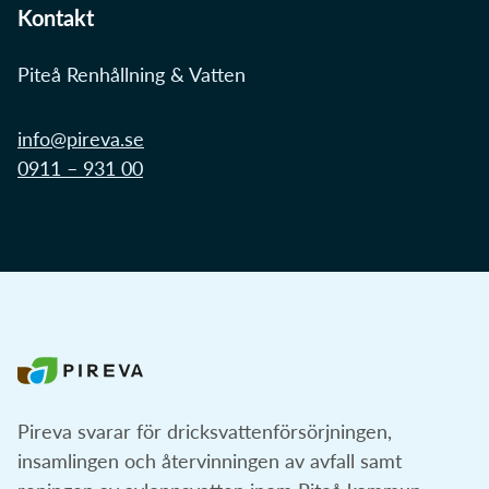
Kontakt
Piteå Renhållning & Vatten
info@pireva.se
0911 – 931 00
Pireva svarar för dricksvattenförsörjningen,
insamlingen och återvinningen av avfall samt