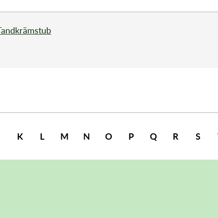
Tandkrämstub
K
L
M
N
O
P
Q
R
S