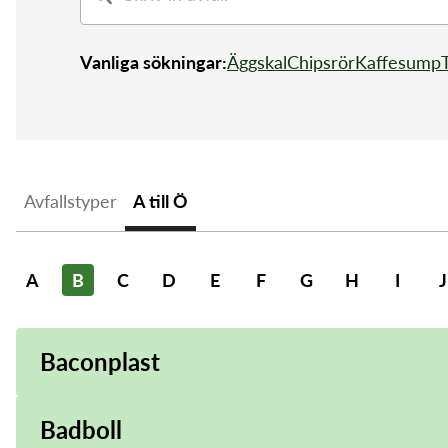
Vanliga sökningar:
Äggskal
Chipsrör
Kaffesump
Avfallstyper
A till Ö
A
B
C
D
E
F
G
H
I
J
Baconplast
Badboll