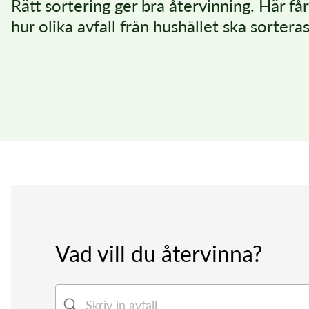
Rätt sortering ger bra återvinning. Här få
Mina sidor
hur olika avfall från hushållet ska sorteras
Sorterings
Övriga länkar
Övriga länkar
Övriga länkar
Kundservice
Viktiga datum
Bli Anytime-kund
E-tjänster vatten och avlopp
Öppettider
Vad vill du återvinna?