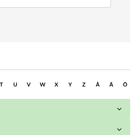
T
U
V
W
X
Y
Z
Å
Ä
Ö