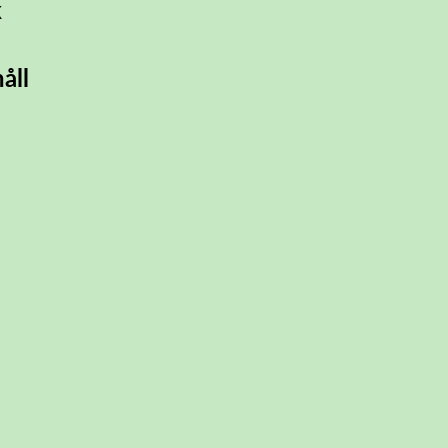
k
åll